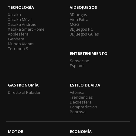
TECNOLOGÍA
VIDEOJUEGOS
Xataka
3DJuegos
Xataka Móvil
Vida Extra
Xataka Android
MGG
Xataka Smart Home
3DJuegos PC
Applesfera
3DJuegos Guías
Genbeta
Mundo Xiaomi
Territorio S
ENTRETENIMIENTO
Sensacine
Espinof
GASTRONOMÍA
ESTILO DE VIDA
Directo al Paladar
Vitónica
Trendencias
Decoesfera
Compradiccion
Poprosa
MOTOR
ECONOMÍA