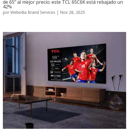
de 65’’ al mejor precio: este TCL 65C6K está rebajado un
42%
por
Webedia Brand Services
|
Nov 28, 2025