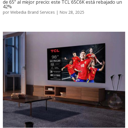
de 65’’ al mejor precio: este TCL 65C6K está rebajado un
42%
por
Webedia Brand Services
|
Nov 28, 2025