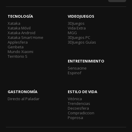
TECNOLOGÍA
VIDEOJUEGOS
Xataka
3DJuegos
Xataka Móvil
Vida Extra
Xataka Android
MGG
Xataka Smart Home
3DJuegos PC
Applesfera
3DJuegos Guías
Genbeta
Mundo Xiaomi
Territorio S
ENTRETENIMIENTO
Sensacine
Espinof
GASTRONOMÍA
ESTILO DE VIDA
Directo al Paladar
Vitónica
Trendencias
Decoesfera
Compradiccion
Poprosa