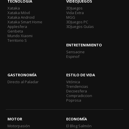
TECNOLOGÍA
VIDEOJUEGOS
Xataka
3DJuegos
Xataka Móvil
Vida Extra
Xataka Android
MGG
Xataka Smart Home
3DJuegos PC
Applesfera
3DJuegos Guías
Genbeta
Mundo Xiaomi
Territorio S
ENTRETENIMIENTO
Sensacine
Espinof
GASTRONOMÍA
ESTILO DE VIDA
Directo al Paladar
Vitónica
Trendencias
Decoesfera
Compradiccion
Poprosa
MOTOR
ECONOMÍA
Motorpasión
El Blog Salmón