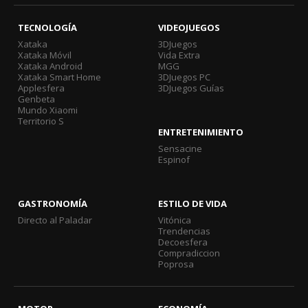
TECNOLOGÍA
VIDEOJUEGOS
Xataka
3DJuegos
Xataka Móvil
Vida Extra
Xataka Android
MGG
Xataka Smart Home
3DJuegos PC
Applesfera
3DJuegos Guías
Genbeta
Mundo Xiaomi
Territorio S
ENTRETENIMIENTO
Sensacine
Espinof
GASTRONOMÍA
ESTILO DE VIDA
Directo al Paladar
Vitónica
Trendencias
Decoesfera
Compradiccion
Poprosa