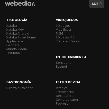
SUBIR
TECNOLOGÍA
VIDEOJUEGOS
Xataka
3DJuegos
Xataka Móvil
Vida Extra
Xataka Android
MGG
Xataka Smart Home
3DJuegos PC
Applesfera
3DJuegos Guías
Genbeta
Mundo Xiaomi
Territorio S
ENTRETENIMIENTO
Sensacine
Espinof
GASTRONOMÍA
ESTILO DE VIDA
Directo al Paladar
Vitónica
Trendencias
Decoesfera
Compradiccion
Poprosa