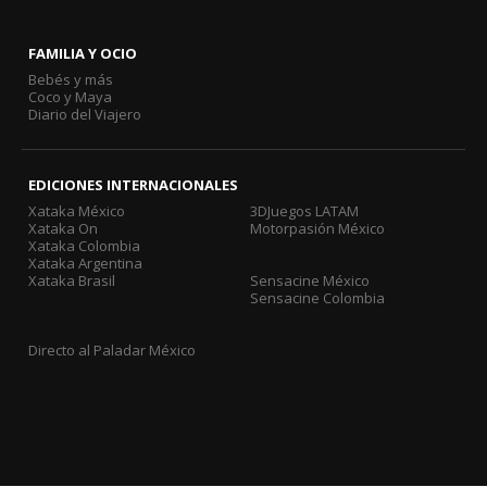
FAMILIA Y OCIO
Bebés y más
Coco y Maya
Diario del Viajero
EDICIONES INTERNACIONALES
Xataka México
3DJuegos LATAM
Xataka On
Motorpasión México
Xataka Colombia
Xataka Argentina
Xataka Brasil
Sensacine México
Sensacine Colombia
Directo al Paladar México