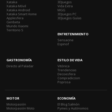
Xataka
3DJuegos
Xataka Móvil
Vida Extra
Xataka Android
MGG
Xataka Smart Home
3DJuegos PC
Applesfera
3DJuegos Guías
Genbeta
Mundo Xiaomi
Territorio S
ENTRETENIMIENTO
Sensacine
Espinof
GASTRONOMÍA
ESTILO DE VIDA
Directo al Paladar
Vitónica
Trendencias
Decoesfera
Compradiccion
Poprosa
MOTOR
ECONOMÍA
Motorpasión
El Blog Salmón
Motorpasión Moto
Pymes y Autónomos