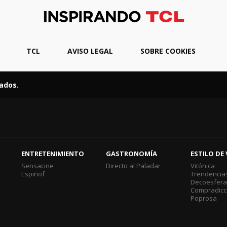
TCL
AVISO LEGAL
SOBRE COOKIES
ados.
ENTRETENIMIENTO
GASTRONOMÍA
ESTILO DE 
Sensacine
Directo al Paladar
Vitónica
Espinof
Trendencia
Decoesfer
Compradicc
Poprosa