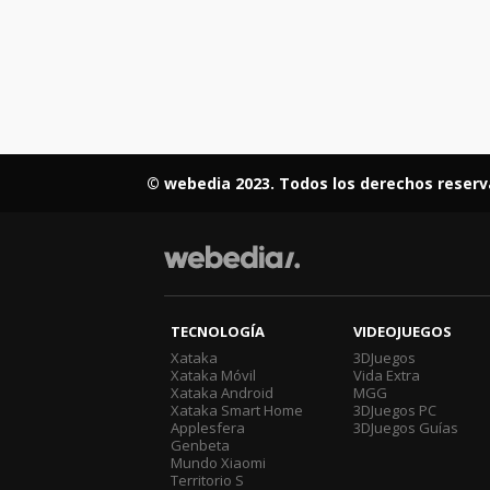
© webedia 2023. Todos los derechos reserv
TECNOLOGÍA
VIDEOJUEGOS
Xataka
3DJuegos
Xataka Móvil
Vida Extra
Xataka Android
MGG
Xataka Smart Home
3DJuegos PC
Applesfera
3DJuegos Guías
Genbeta
Mundo Xiaomi
Territorio S