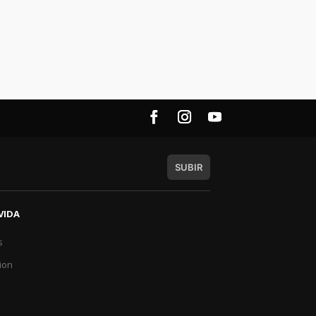
SUBIR
VIDA
s
a
ion