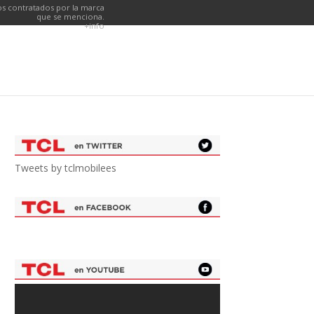
s contratados por la marca
que se menciona.
+info
Tweets by tclmobilees